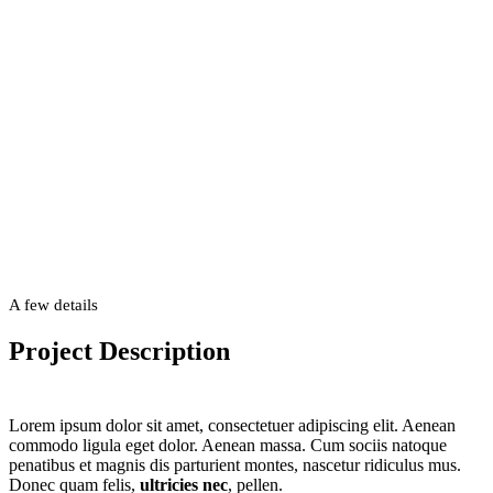
Example
This is an example of a portfolio entry.
As with pages, you can build any layout you like
A few details
Project Description
Lorem ipsum dolor sit amet, consectetuer adipiscing elit. Aenean
commodo ligula eget dolor. Aenean massa. Cum sociis natoque
penatibus et magnis dis parturient montes, nascetur ridiculus mus.
Donec quam felis,
ultricies nec
, pellen.